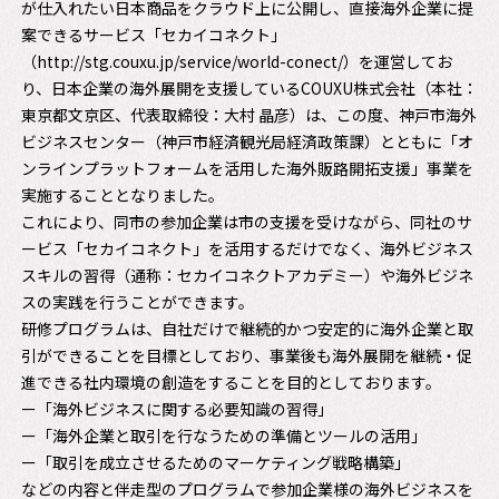
が仕入れたい日本商品をクラウド上に公開し、直接海外企業に提
案できるサービス「セカイコネクト」
（
http://stg.couxu.jp/service/world-conect/
）を運営してお
り、日本企業の海外展開を支援しているCOUXU株式会社（本社：
東京都文京区、代表取締役：大村 晶彦）は、この度、神戸市海外
ビジネスセンター（神戸市経済観光局経済政策課）とともに「オ
ンラインプラットフォームを活用した海外販路開拓支援」事業を
実施することとなりました。
これにより、同市の参加企業は市の支援を受けながら、同社のサ
ービス「セカイコネクト」を活用するだけでなく、海外ビジネス
スキルの習得（通称：セカイコネクトアカデミー）や海外ビジネ
スの実践を行うことができます。
研修プログラムは、自社だけで継続的かつ安定的に海外企業と取
引ができることを目標としており、事業後も海外展開を継続・促
進できる社内環境の創造をすることを目的としております。
ー「海外ビジネスに関する必要知識の習得」
ー「海外企業と取引を行なうための準備とツールの活用」
ー「取引を成立させるためのマーケティング戦略構築」
などの内容と伴走型のプログラムで参加企業様の海外ビジネスを