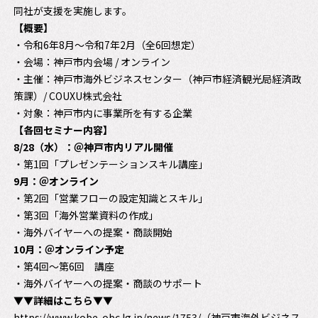
同社が支援を実施します。
【概要】
・令和6年8月〜令和7年2月（全6回想定）
・会場：神戸市内会場 / オンライン
・主催：神戸市海外ビジネスセンター（神戸市経済観光局経済政
策課）/ COUXU株式会社
・対象：神戸市内に事業所を有する企業
【各回セミナー内容】
8/28（水）：＠神戸市内リアル開催
・第1回「プレゼンテーションスキル講座」
9月：＠オンライン
・第2回「営業フローの設定知識とスキル」
・第3回「海外営業資料の作成」
・海外バイヤーへの提案・商談開始
10月：＠オンライン予定
・第4回〜第6回 講座
・海外バイヤーへの提案・商談のサポート
▼▼詳細はこちら▼▼
https://www.kobe-obc.lg.jp/news/1753/
（神戸市海外ビジネス