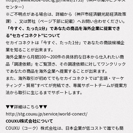
センター）
※ご不明点がある場合は、詳細から（神戸市経済観光局経済政策
課） 、又は弊社（ページ下部に記載）へお問い合わせください。
「今すぐ、たった1分」であなたの商品を海外企業に提案でき
る"セカイコネクト"について
セカイコネクトは「今すぐ、たった1分」であなたの商談候補企
業を知ることが出来ます。
海外企業から月間100〜200件の具体的な日本から仕入れたい商
品「調達依頼」をご覧頂き、その調達依頼に対してワンクリック
であなたの商品を海外企業へ提案することが出来ます。
また、海外取引が初めてでもセカイコネクトでは”言語・マーケ
ティング・貿易”すべてが完結でき、専属サポートチームが提案方
法から取引に生じるまでサポートします。
▼▼詳細はこちら▼▼
http://stg.couxu.jp/service/world-conect/
COUXU株式会社について
COUXU（コーク）株式会社は、日本企業が低コストで誰でも簡