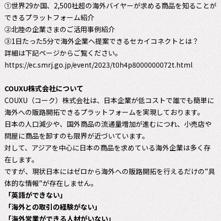
①世界29か国、2,500社超の海外バイヤーが求める商品を知ることが
できるプラットフォーム紹介
②北陸の企業さまのご活用事例紹介
③1日たった5分で海外企業へ提案できるセカイコネクトとは？
詳細は下記ページからご覧ください。
https://ec.smrj.go.jp/event/2023/t0h4p8000000072t.html
COUXU株式会社について
COUXU（コーク）株式会社は、日本企業が低コストで誰でも簡単に
海外への販路開拓できるプラットフォームを実現しております。
日本の人口減少や、国外商品の流通量増加が進むにつれ、小売店や
問屋に商品を卸すのも限界が近づいています。
対して、アジアを中心に日本の商品を求めている海外企業は多く存
在します。
ですが、現状日本にはゼロから海外への販路開拓を行えるだけの”具
体的な情報”が存在しません。
「英語ができない」
「海外との取引の経験がない」
「海外営業ができる人材がいない」