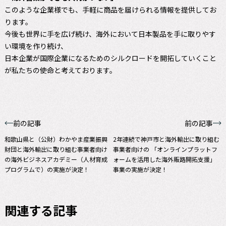
このような企業様でも、手軽に商品を届けられる情報を提供してお
ります。
今後も世界に手を広げ続け、海外において日本製品を手に取りやす
い環境を作り続け、
日本企業が国際企業になるためのシルクロードを開拓していくこと
が私たちの使命と考えております。
前の記事
前の記事
和歌山県と（公財）わかやま産業振興
2年連続で神戸市と海外輸出に取り組む
財団と海外輸出に取り組む事業者向け
事業者向けの 「オンラインプラットフ
の海外ビジネスアカデミー（人材育成
ォームを活用した海外販路開拓支援」
プログラムで）の実施が決定！
事業の実施が決定！
関連する記事