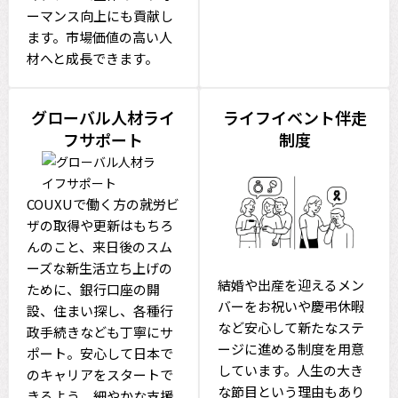
ーマンス向上にも貢献し
ます。市場価値の高い人
材へと成長できます。
グローバル人材ライ
ライフイベント伴走
フサポート
制度
COUXUで働く方の就労ビ
ザの取得や更新はもちろ
んのこと、来日後のスム
ーズな新生活立ち上げの
結婚や出産を迎えるメン
ために、銀行口座の開
バーをお祝いや慶弔休暇
設、住まい探し、各種行
など安心して新たなステ
政手続きなども丁寧にサ
ージに進める制度を用意
ポート。安心して日本で
しています。人生の大き
のキャリアをスタートで
な節目という理由もあり
きるよう、細やかな支援