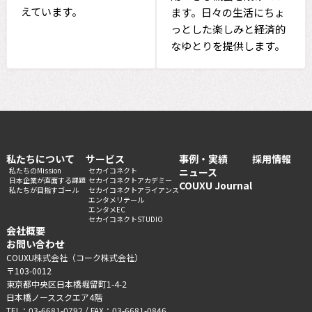
えています。
ます。日々の生活にちょ
っとした楽しみと経済的
なゆとりを提供します。
私たちについて
サービス
事例・実績
採用情報
私たちのMission
セカイコネクト
ニュース
日本企業が直面する課題
セカイコネクトアカデミー
COUXU Journal
私たちが目指すゴール
セカイコネクトアライアンス
エンタメリテール
エンタメEC
セカイコネクトSTUDIO
会社概要
お問い合わせ
COUXU株式会社（コーク株式会社）
〒103-0012
東京都中央区日本橋堀留町1-4-2
日本橋ノーススクエア4階
TEL：03-6681-0792 / FAX：03-6681-0846